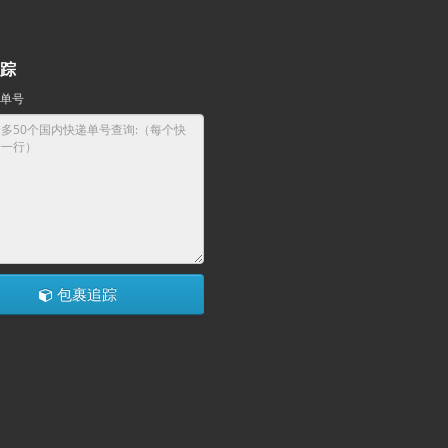
踪
单号
包裹追踪